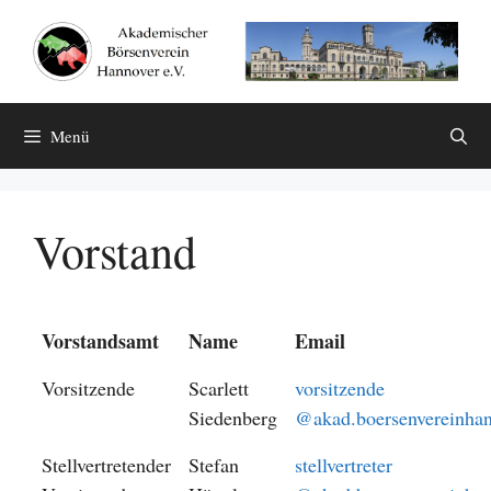
Zum
Inhalt
springen
Menü
Vorstand
Vorstandsamt
Name
Email
Vorsitzende
Scarlett
vorsitzende
Siedenberg
@akad.boersenvereinhan
Stellvertretender
Stefan
stellvertreter