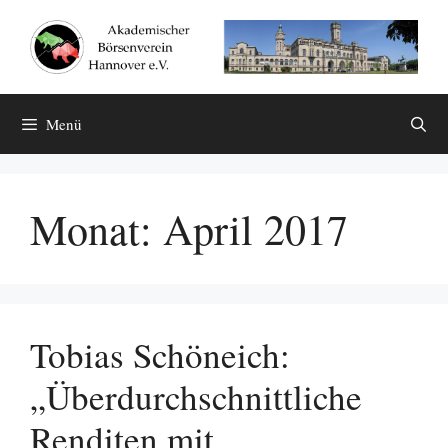
Zum
Inhalt
springen
Menü
Monat:
April 2017
Tobias Schöneich:
„Überdurchschnittliche
Renditen mit