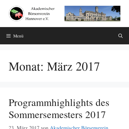
Zum
Inhalt
springen
Menü
Monat:
März 2017
Programmhighlights des
Sommersemesters 2017
23. März 2017
von
Akademischer Börsenverein