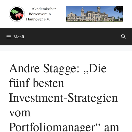
Zum
Inhalt
springen
Menü
Andre Stagge: „Die
fünf besten
Investment-Strategien
vom
Portfoliomanager“ am